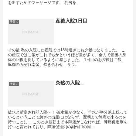
を出すためのマッサージです。 乳房を...
産後入院1日目
子育て
その後 私の入院した産院では18時過ぎにお夕飯になりました。 こ
の産院ではご飯がこれでもかというほど量が多く、全力で産後の身
体の回復を促しているように感じました。 1日目のお夕飯はご飯、
豚肉のみぞれ南蛮、炊き合わせ、サラ...
突然の入院…
子育て
破水と断定され即入院へ！ 破水量が少なく、羊水が半分以上残って
いるということで急ぎの出産にはならず、翌朝まで陣痛が来るのを
待つことに… このとき翌朝まで本陣痛がこなければ、陣痛促進剤を
打つと言われており、陣痛促進剤の副作用の同...