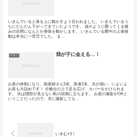
いきんでいると体を上に動かすよう言われました。 いきんでいるう
ちにだんだん下がってきていたようです。 波のように襲ってくる痛
みの合間になんとか身体を動かします。 いきんでいる際中の上体移
動は本当に一苦労でした。 ま...
我が子に会える…！
子育て
お産の体制になり、助産師さん5名、医者2名、夫が揃い、いよいよ
お産も大詰めです！ 分娩台の上で足を広げ、カバーをかけられま
す。 夫は隠部が見えない私の頭側に立ちます。 お産の撮影がOKと
いうことだったので、夫に撮影しても...
いきむ×3！