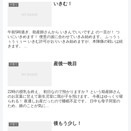
いきむ！
子育て
午前5時過ぎ、助産師さんから いきんでいいですよ の一言が！ つ
いにいきめます！ 便意の波に合わせていきみ始めます。 ふっうぅ
ぅうぅぅー いきむ許可がおりいきみ始めますが、本陣痛の戦いは続
きます。 ...
産後一晩目
子育て
22時の授乳を終え、 初日なので預かりますか？ という助産師さん
のお言葉に甘えて新生児室に我が子を預けます。 今夜はゆっくり寝
られる！ 夜通しお産だったので睡眠不足です。 日中も母子同室の
ため、娘のことが気に...
後もう少し！
子育て